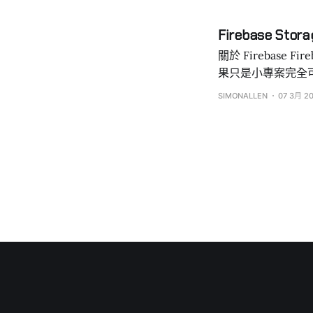
localhost 怎麼會
串接.... 總不能本機盲改串功能，deploy 上測試站才能測吧，為了做到在本機電腦也能正常開發，我們
Firebase Stor
關於 Firebase Firebase 是 google 的雲端資料庫平台，提供了很多 APP、WEB 所需要的後端功能，如
果只是小專案完全可以用 F
啦，因為這篇筆記不講 Clo
SIMONALLEN
07 3月 2
Firebase Storage 大小限制 免費方案的空間大小限制是 5GB 每日
5萬次 上傳次數最多2萬次 就一般的開發者寫寫 side project 是非常夠用的 