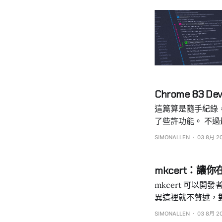
Chrome 83 De
這篇算是隨手紀錄，前
了些許功能。 不過最讓我眼睛一亮的是， DevTools 新增切換 location 與 locales 的功能。 打開
DevTools，選擇 ... > More tools > Sens
SIMONALLEN
03 8月 2
選單可看見預設已有
可。 也可以點選 Manage 自行新增城市、經緯度、時區、語系 真的是非常實用功能，這對要做多國語
mkcert：讓你在 
mkcert 可以開發者快速產
異這裡就不贅述，對
http、https 彼此也有跨域問題。 通常 local 開發
SIMONALLEN
03 8月 2