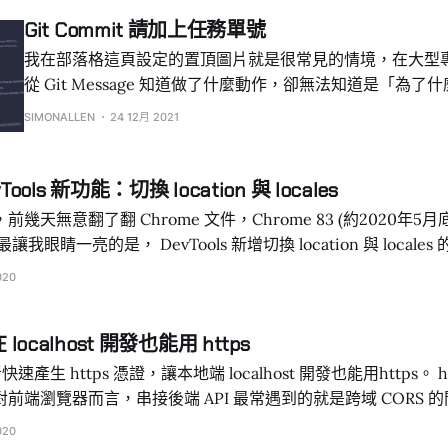
的資訊，這可能讓 Jr 開發者較難採用新技術，而是習慣性地使
Git Commit 請加上任務單號
本。 AI is Stifling Tech AdoptionAI coding assistants are React
我在部落格這頁設定的置頂圖片就是很常見的情境，在大型
evangelists.Vale.RocksDeclan C
從 Git Message 知道做了什麼動作，卻無法知道是「為
動作。 在軟體開發中，如果是 VS Code 使用者，通常都會安裝 GitLens 擴充套
SIMONALLEN
24 12月 2021
件（或者其他你習慣的 Git 擴充套件)，好看到程式碼該行最後的
message。 而 Git Commit 的 message 流派不少，我認為 Web Frontend 在多
人協作需要做到最基本、最大前提的一件事情 - 帶上開發的「
vTools 新功能：切換 location 與 locales
論團隊用什麼任務發單管理系統，如 Redmine 或 Jira，
幾天無意翻了翻 Chrome 文件，Chrome 83 (約2020年5
後，該任務都會有一個系統自動產生的號碼或編號「任務單號」 理解
Context 情境比知道改了什麼還重要 當開發者覺得某段 cod
ors 可以看到 Sensors 下方有個 Location，點選 No override
020
 London、Tokyo 等城市可選擇，使用方式就是點選任意城
localhost 開發也能用 https
系、地區
生 https 憑證，讓本地端 localhost 開發也能用https。 http、https 之間差
前端瀏覽器而言，串接後端 API 最常遇到的就是跨域 CORS 
環境通常會是 http，以前筆者還菜菜的時候，不懂
020