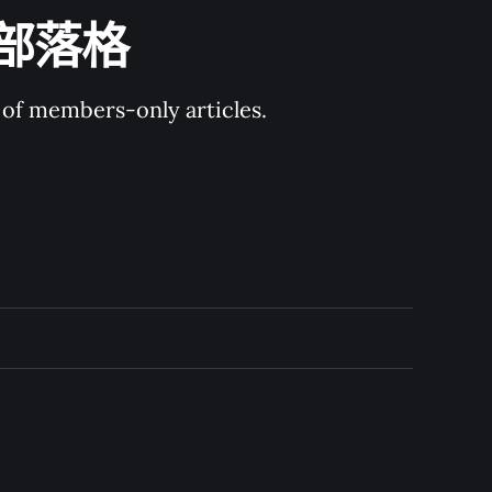
技術部落格
y of members-only articles.