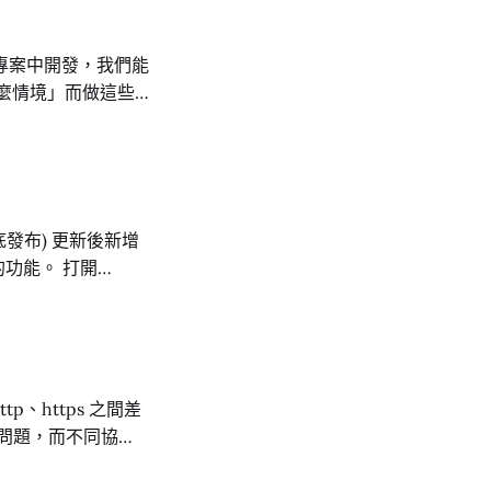
用 AI 熟知的版
專案中開發，我們能
hidlow 並且 AI 有預設「技術偏好」，像是
了什麼情境」而做這些
 commit
任務單號」！ 不
在新增任務開票、開單
月底發布) 更新後新增
修改的
e
市後重新整理瀏覽器即
內容的工程師們來說，可謂是一大福音呀！ 參考資料： Emulate locales Chrome DevTools:
的問題，而不同協議