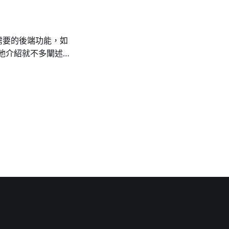
tps 的 3rd 功能要
se Storage 為主
因為不是此筆記重點，