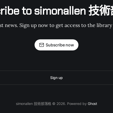
cribe to simonallen 
st news. Sign up now to get access to the librar
Subscribe now
Sign up
simonallen 技術部落格 © 2026. Powered by
Ghost