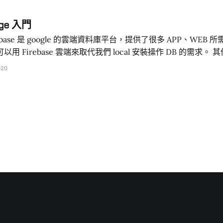
有需要 https 這個需求，直到我遇到 Yahoo Sign in 這種一定要 ht
age 入門
需要讓 localhost 變成 https 協定。 mkcert 在不同電腦環境、
irebase 雲端來取代我們 local 安裝操作 DB 的需求。 其他介紹就不多闡述
ud Firestore 和 Realtime Database ，而是單純以 Fireba
020
最多下載流量 1GB 一天下載次數最多
新建專案 首先到 Firebase
官網新增專案 專案命名按自己喜好取名 這邊會問要不要啟用 GA 功能，