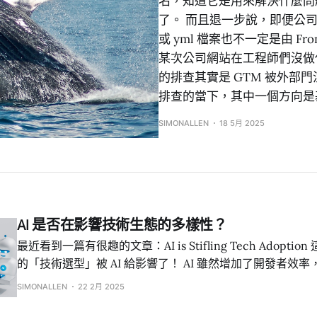
名，知道它是用來解決什麼問
了。 而且退一步說，即便公司有
或 yml 檔案也不一定是由 Fr
某次公司網站在工程師們沒做任
的排查其實是 GTM 被外部
排查的當下，其中一個方向是
SIMONALLEN
18 5月 2025
AI 是否在影響技術生態的多樣性？
最近看到一篇有很趣的文章：AI is Stifling Tech Adoption 這篇文在探討工程師
的「技術選型」被 AI 給影響了！ AI 雖然增加了開發者效率，但也在重朔技術的
發展(和開發者的技術選型)，原因是 AI 訓練數據的時間性
SIMONALLEN
22 2月 2025
好導致。 作者認為生成式 AI 的訓練數據都不是當下即時資料，而是基於過往資
料訓練，所以當某個主流套件更新到新版，AI 回應往往無