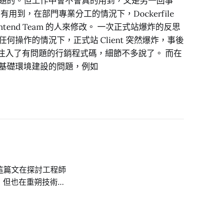
題的。但工作中會不會真的用到，又是另一回事
用到，在部門專業分工的情況下，Dockerfile
ontend Team 的人來修改。 一次正式站爆炸的反思
何操作的情況下，正式站 Client 突然爆炸，事後
門注入了有問題的行銷程式碼，細節不多說了。 而在
基礎環境建設的問題，例如
問題，還有其技術偏
法回答最新版本套件