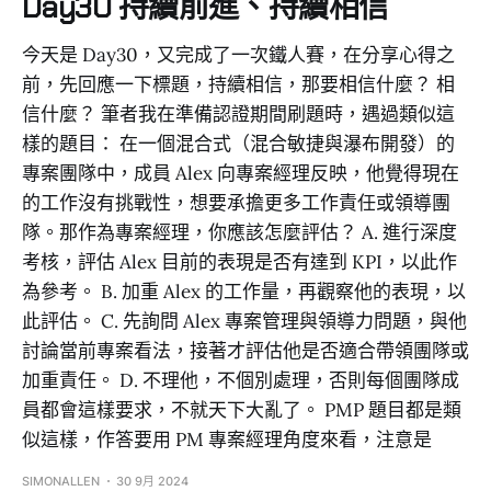
Day30 持續前進、持續相信
今天是 Day30，又完成了一次鐵人賽，在分享心得之
前，先回應一下標題，持續相信，那要相信什麼？ 相
信什麼？ 筆者我在準備認證期間刷題時，遇過類似這
樣的題目： 在一個混合式（混合敏捷與瀑布開發）的
專案團隊中，成員 Alex 向專案經理反映，他覺得現在
的工作沒有挑戰性，想要承擔更多工作責任或領導團
隊。那作為專案經理，你應該怎麼評估？ A. 進行深度
考核，評估 Alex 目前的表現是否有達到 KPI，以此作
為參考。 B. 加重 Alex 的工作量，再觀察他的表現，以
此評估。 C. 先詢問 Alex 專案管理與領導力問題，與他
討論當前專案看法，接著才評估他是否適合帶領團隊或
加重責任。 D. 不理他，不個別處理，否則每個團隊成
員都會這樣要求，不就天下大亂了。 PMP 題目都是類
似這樣，作答要用 PM 專案經理角度來看，注意是
SIMONALLEN
30 9月 2024