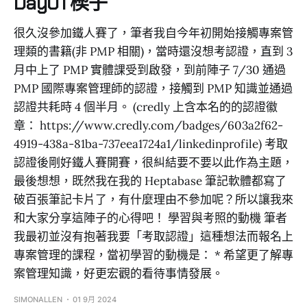
Day01 楔子
很久沒參加鐵人賽了，筆者我自今年初開始接觸專案管
理類的書籍(非 PMP 相關)，當時還沒想考認證，直到 3
月中上了 PMP 實體課受到啟發，到前陣子 7/30 通過
PMP 國際專案管理師的認證，接觸到 PMP 知識並通過
認證共耗時 4 個半月。 (credly 上含本名的的認證徽
章： https://www.credly.com/badges/603a2f62-
4919-438a-81ba-737eea1724a1/linkedinprofile) 考取
認證後剛好鐵人賽開賽，很糾結要不要以此作為主題，
最後想想，既然我在我的 Heptabase 筆記軟體都寫了
破百張筆記卡片了，有什麼理由不參加呢？所以讓我來
和大家分享這陣子的心得吧！ 學習與考照的動機 筆者
我最初並沒有抱著我要「考取認證」這種想法而報名上
專案管理的課程，當初學習的動機是： * 希望更了解專
案管理知識，好更宏觀的看待事情發展。
SIMONALLEN
01 9月 2024