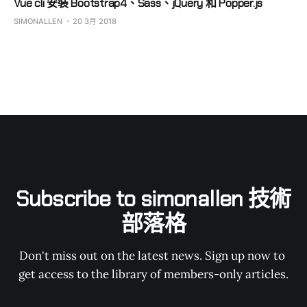
Vue cli 安裝 Bootstrap4、Sass、jQuery 和 Popper.js
SIMONALLEN
20 3月 2018
Subscribe to simonallen 技術
部落格
Don't miss out on the latest news. Sign up now to 
get access to the library of members-only articles.