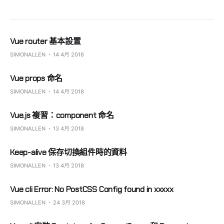
Vue router 基本設置
SIMONALLEN
14 4月 2018
Vue props 命名
SIMONALLEN
14 4月 2018
Vue.js 複習：component 命名
SIMONALLEN
13 4月 2018
Keep-alive 保存切換組件時的資料
SIMONALLEN
13 4月 2018
Vue cli Error: No PostCSS Config found in xxxxx
SIMONALLEN
24 3月 2018