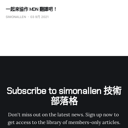
一起來協作 MDN 翻譯吧！
SIMONALLEN
03 9月 2021
Subscribe to simonallen 技術
部落格
Don't miss out on the latest news. Sign up now to 
get access to the library of members-only articles.