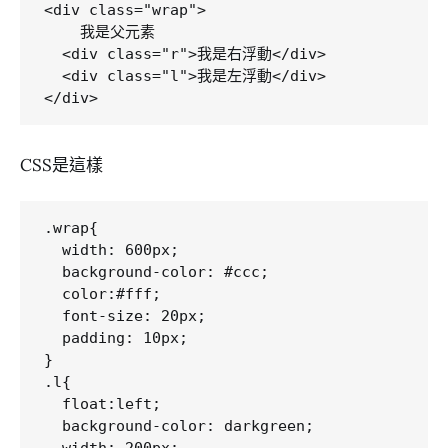
<div class="wrap">

    我是父元素

  <div class="r">我是右浮動</div>

  <div class="l">我是左浮動</div>

CSS是這樣
.wrap{

  width: 600px;

  background-color: #ccc;

  color:#fff;

  font-size: 20px;

  padding: 10px;

}

.l{

  float:left;

  background-color: darkgreen;
