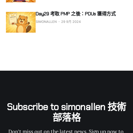
Day29 考取 PMP 之後：PDUs 獲得方式
SIMONALLEN
29 9月 2024
Subscribe to simonallen 技術
部落格
Don't miss out on the latest news. Sign up now to 