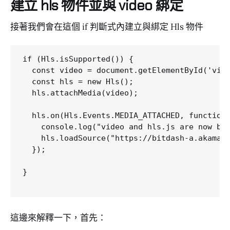
建立 hls 物件並與 video 綁定
接著我們會在這個 if 判斷式內建立與綁定 Hls 物件
if (Hls.isSupported()) {

  const video = document.getElementById('vide
  const hls = new Hls();

  hls.attachMedia(video);

  hls.on(Hls.Events.MEDIA_ATTACHED, function 
    console.log("video and hls.js are now bou
    hls.loadSource("https://bitdash-a.akamaih
  });

}

這邊來解釋一下，首先：