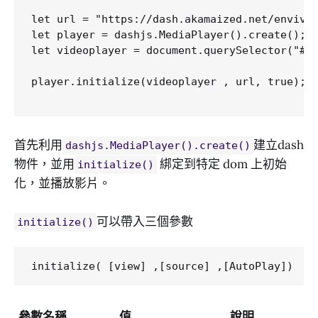
let url = "https://dash.akamaized.net/envivio
let player = dashjs.MediaPlayer().create();

let videoplayer = document.querySelector("#vi
player.initialize(videoplayer , url, true);

首先利用
建立dash
dashjs.MediaPlayer().create()
物件，並用
綁定到特定 dom 上初始
initialize()
化，並播放影片。
可以帶入三個參數
initialize()
參數名稱
值
說明