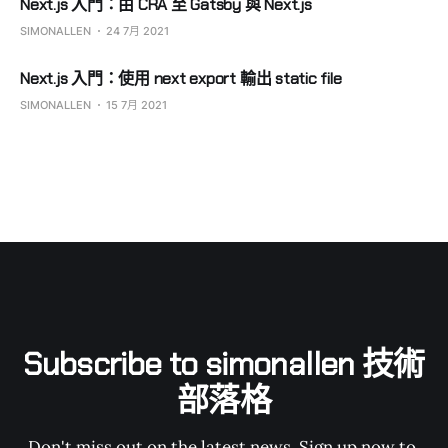
Next.js 入門：由 CRA 至 Gatsby 與 Next.js
SIMONALLEN
24 7月 2021
Next.js 入門：使用 next export 輸出 static file
SIMONALLEN
15 7月 2021
Subscribe to simonallen 技術
部落格
Don't miss out on the latest news. Sign up now to 