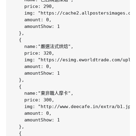
    price: 290,

    img: "https://cache2.allpostersimages.com
    amount: 0,

    amountShow: 1

  },

  {

    name:"嚴選法式烘焙",

    price: 320,

    img: "https://esimg.eworldtrade.com/uploa
    amount: 0,

    amountShow: 1

  },

  {

    name:"東非職人摩卡",

    price: 300,

    img: "http://www.deecafe.in/extra/b1.jpg"
    amount: 0,

    amountShow: 1

  },

  {
