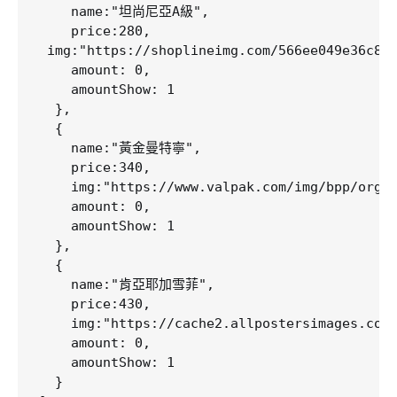
    name:"坦尚尼亞A級",

    price:280,

 img:"https://shoplineimg.com/566ee049e36c8e8
    amount: 0,

    amountShow: 1

  },

  {

    name:"黃金曼特寧",

    price:340,

    img:"https://www.valpak.com/img/bpp/organ
    amount: 0,

    amountShow: 1

  },

  {

    name:"肯亞耶加雪菲",

    price:430,

    img:"https://cache2.allpostersimages.com/
    amount: 0,

    amountShow: 1

  }
