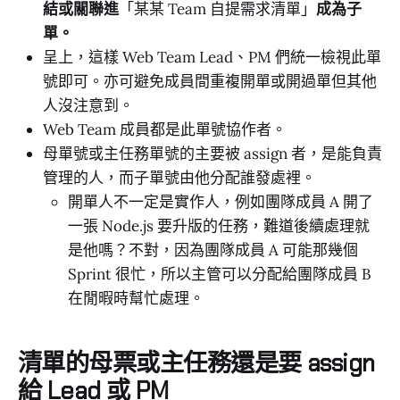
結或關聯進
「某某 Team 自提需求清單」
成為子
單。
呈上，這樣 Web Team Lead、PM 們統一檢視此單
號即可。亦可避免成員間重複開單或開過單但其他
人沒注意到。
Web Team 成員都是此單號協作者。
母單號或主任務單號的主要被 assign 者，是能負責
管理的人，而子單號由他分配誰發處裡。
開單人不一定是實作人，例如團隊成員 A 開了
一張 Node.js 要升版的任務，難道後續處理就
是他嗎？不對，因為團隊成員 A 可能那幾個
Sprint 很忙，所以主管可以分配給團隊成員 B
在閒暇時幫忙處理。
清單的母票或主任務還是要 assign
給 Lead 或 PM