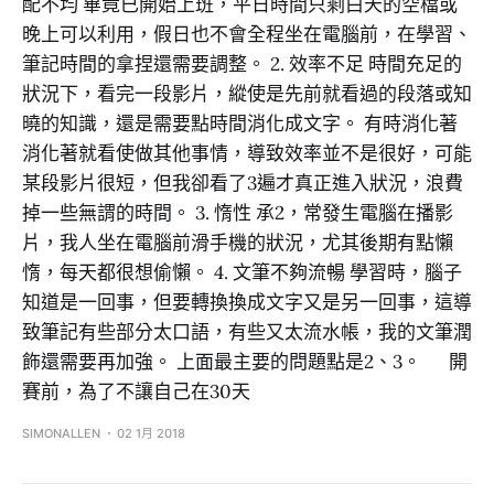
配不均 畢竟已開始上班，平日時間只剩白天的空檔或
晚上可以利用，假日也不會全程坐在電腦前，在學習、
筆記時間的拿捏還需要調整。 2. 效率不足 時間充足的
狀況下，看完一段影片，縱使是先前就看過的段落或知
曉的知識，還是需要點時間消化成文字。 有時消化著
消化著就看使做其他事情，導致效率並不是很好，可能
某段影片很短，但我卻看了3遍才真正進入狀況，浪費
掉一些無謂的時間。 3. 惰性 承2，常發生電腦在播影
片，我人坐在電腦前滑手機的狀況，尤其後期有點懶
惰，每天都很想偷懶。 4. 文筆不夠流暢 學習時，腦子
知道是一回事，但要轉換換成文字又是另一回事，這導
致筆記有些部分太口語，有些又太流水帳，我的文筆潤
飾還需要再加強。 上面最主要的問題點是2、3。 開
賽前，為了不讓自己在30天
SIMONALLEN
02 1月 2018