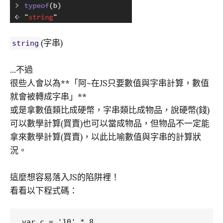
(字串)
string
...不過
很些人會以為**「阿~在JS只要數值與字串計算，數值
就會被轉成字串」**
或是拿數值類比成硬幣，字串類比成物品，說硬幣(錢)
可以數學計算(買賣)也可以當成物品，但物品不一定能
拿來數學計算(買賣)，以此比喻數值與字串的計算狀
況。
這麼想容易落入JS的陷阱裡！
看看以下程式碼：
var c = '10' * 8
