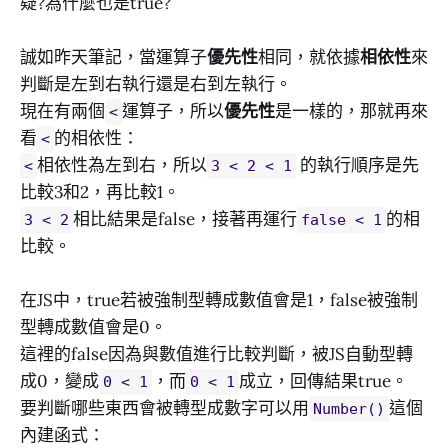
疑?為什麼也是true?
誠如昨天筆記，當運算子
優先性
相同，就依據
相依性
來
判斷是左到右執行還是右到左執行。
現在有兩個
運算子，所以
優先性
是一樣的，那就再來
<
看
的相依性：
<
相依性為左到右，所以
的執行順序是先
<
3 < 2 < 1
比較3和2，再比較1。
相比結果是false，接著再運行
的相
3 < 2
false < 1
比較。
在JS中，true若被強制型轉成數值會是1，false被強制
型轉成數值會是0。
這裡的false因為與數值進行比較判斷，被JS自動型轉
成0，變成
，而
成立，回傳結果true。
0 < 1
0 < 1
要判斷哪些東西會被轉型成數字可以用
這個
Number()
內建函式：