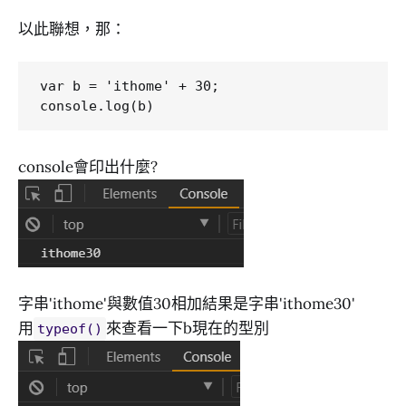
以此聯想，那：
var b = 'ithome' + 30;

console會印出什麼?
字串'ithome'與數值30相加結果是字串'ithome30'
用
來查看一下b現在的型別
typeof()