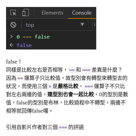
false！
同樣是比較左右是否相等，
和
差異是什麼？
==
===
因為
運算子只比較值，故型別會有轉型來轉型去的
==
狀況，而使用三個
是
嚴格比較
，
運算子不只比
=
===
對左右兩邊的值，
連型別也會一起比較
，0的型別是數
值，false的型別是布林，比較過程中不轉型，兩邊不
相等就回傳false囉。
引用自影片作者對三個
的評語
===