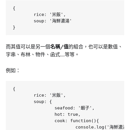
{

	rice: '米飯',

	soup: '海鮮濃湯'

而其值可以是另一個
名稱/值
的組合，也可以是數值、
字串、布林、物件、函式....等等。
例如：
{

	rice: '米飯',

	soup: {

		seafood: '蝦子',

		hot: true,

		cook: function(){

			console.log('海鮮濃湯');
