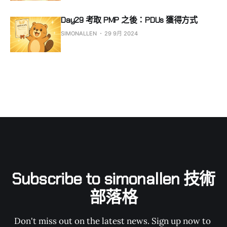
Day29 考取 PMP 之後：PDUs 獲得方式
SIMONALLEN
29 9月 2024
Subscribe to simonallen 技術
部落格
Don't miss out on the latest news. Sign up now to 