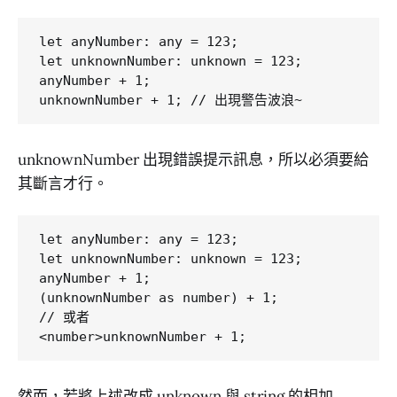
let anyNumber: any = 123;

let unknownNumber: unknown = 123;

anyNumber + 1; 

unknownNumber 出現錯誤提示訊息，所以必須要給
其斷言才行。
let anyNumber: any = 123;

let unknownNumber: unknown = 123;

anyNumber + 1; 

(unknownNumber as number) + 1;

// 或者

然而，若將上述改成 unknown 與 string 的相加