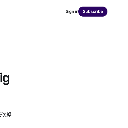
Sign in
Subscribe
ig
夾砍掉