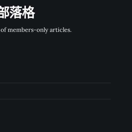
技術部落格
y of members-only articles.