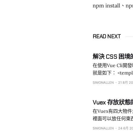
npm install
READ NEXT
解決 CSS 困境的 
在使用Vue Cli開
就是如下： <template> //這裡寫HTML </template> <script> //這裡寫JavaScript </script> <style>
//這裡寫CSS </style> 但這樣就產生了一個問題，假如我在a.vue檔(a組件)寫了一段CSS <
SIMONALLEN
21 8月 20
Vuex 存放狀態的
在Vuex有四大物件元素，分別是
裡面可以放任何東西：
告其存在，就算是空值、空字串、空陣列
SIMONALLEN
24 6月 2