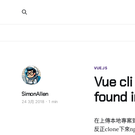
VUE.JS
Vue cli
found i
SimonAllen
24 3月 2018
1 min
在上傳本地專案到gi
反正clone下來np