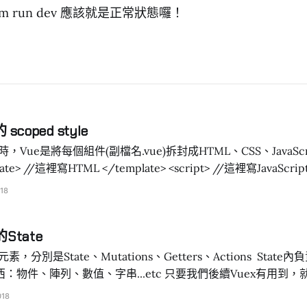
、npm run dev 應該就是正常狀態囉！
scoped style
發時，Vue是將每個組件(副檔名.vue)拆封成HTML、CSS、JavaS
style> h2 {
18
color:red; } </style> b.vue檔(b組件)、c.vue檔(c組件)
State
State、Mutations、Getters、Actions State內負責存放初始資料，
物件、陣列、數值、字串...etc 只要我們後續Vuex有用到，就
也沒關係。 因為一但在之後的Mutations突然寫了一個未先宣
018