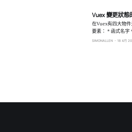
告的State資料
都要在編輯器最上方先宣告變數存在) 但還是有辦法的，如
Vuex 變更狀態的 
要這樣寫 Vue.set(state,’資料名稱’,’ ‘值'); 要讀取Vuex的值，我們會在(.Vue)組件的</script>的
computed寫一些計算回傳的方法去讀值 export d
在Vuex有四大物件元素，分別是S
要素： * 函式名字 * 函式內的功能 而寫在Mutations內的函式，是唯一能直接改變State的值的Vuex方
法。例如先前Vuex 引入與範例筆記的 store.js cons
SIMONALLEN
18 4月 20
mutations:{ addCount(state){ state.count += 1; } } }); 我們不該在mutations內突然使用個我們沒在
state宣告的屬性(值)，想要這麼做要在mutati
用vuex的set去新增state的內容 如果是要新增state內物件的