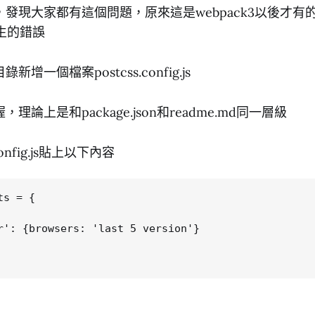
發現大家都有這個問題，原來這是webpack3以後才有
產生的錯誤
增一個檔案postcss.config.js
論上是和package.json和readme.md同一層級
config.js貼上以下內容
s = { 

r': {browsers: 'last 5 version'} 
