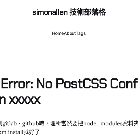
simonallen 技術部落格
Home
About
Tags
 Error: No PostCSS Conf
n xxxxx
tlab、github時，理所當然要把node_modules資料
m install就好了