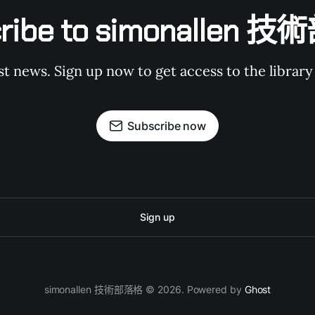
cribe to simonallen 
st news. Sign up now to get access to the librar
Subscribe now
Sign up
simonallen 技術部落格 © 2026. Powered by
Ghost