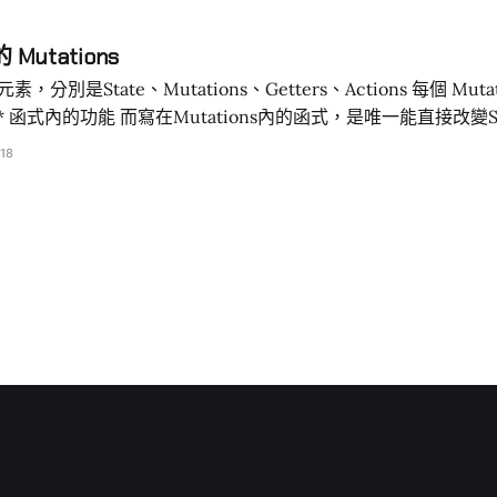
，Vuex不會當場動態產生這個變數資料出來，就會報錯。 (想像成
果要臨時在Mutations新建一個State資料，
Mutations
efault { computed:{ //<————————寫在這裡
tate、Mutations、Getters、Actions 每個 Mutations 都包含了兩個
count(){ //<————————要讀取的Vuex對應值的方法 return this.$store.
t store = new Vuex.Store({ state:{ count:0, },
18
ons寫 Vue.set(state,’資料名稱’,’ ‘值'); 在mutations內動態
新屬性也可以用這種方式 const store =
new Vuex.Store({ state:{ count:0, box: